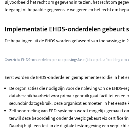
en hoeven ze minder vaak gegevens over te
Bijvoorbeeld het recht om gegevens in te zien, het recht om gege
schrijven van het ene naar het andere systeem.
toegang tot bepaalde gegevens te weigeren en het recht om bepaal
Dat scheelt zorgverleners veel tijd.
Tijd die ze nu kunnen besteden aan patiënten.
Implementatie EHDS-onderdelen gebeurt s
Ook in het buitenland.
De bepalingen uit de EHDS worden gefaseerd van toepassing; in 2
Bijvoorbeeld als je op vakantie bent in een
ander land in de Europese Unie...
of wanneer je in een grensregio woont.
Overzicht EHDS-onderdelen per toepassingsfase (klik op de afbeelding om 
Zo wordt het mogelijk dat een zorgverlener in het
buitenland kan zien waar jij allergisch voor bent.
Eerst worden de EHDS-onderdelen geïmplementeerd die in het eer
Ook beleidsmakers, innovators en onderzoekers...
De organisaties die nodig zijn voor de naleving van de EHDS-r
krijgen beter toegang tot anonieme
databeschikbaarheid voor primair gebruik gaat faciliteiten e
elektronische gezondheidsgegevens.
secundair datagebruik. Deze organisaties moeten in het eerste 
Alle lidstaten van de Europese Unie zetten
Zelfbeoordeling van EPD-systemen wordt mogelijk gemaakt onde
hiervoor een aparte organisatie op.
terwijl deze beoordeling onder de Wegiz gebeurt via certifice
Onderzoek naar bijvoorbeeld nieuwe behandelingen
Daarbij blijft een test in de digitale testomgeving een verplich