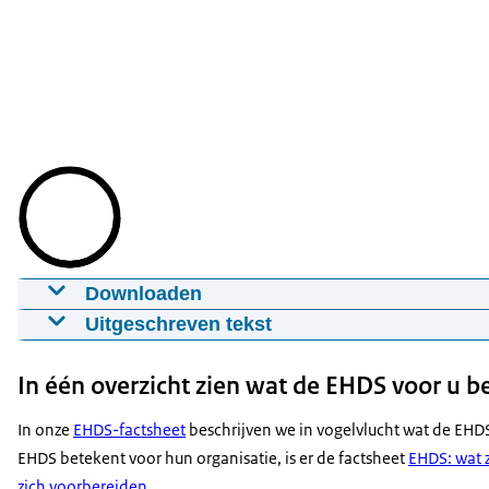
Downloaden
EHDS animatie
Uitgeschreven tekst
18-03-2025
02:28
mp4
80,4 MB
Vanaf 2025 start de invoering van
In één overzicht zien wat de EHDS voor u b
de European Health Data Space.
Download
Ook wel de EHDS.
In onze
EHDS-factsheet
beschrijven we in vogelvlucht wat de EHDS 
Ondertiteling
Dit is een Europese verordening, een soort Europese wet.
EHDS betekent voor hun organisatie, is er de factsheet
EHDS: wat 
vtt
2,7 KB
De EHDS gaat over regels voor het gebruik
zich voorbereiden
.