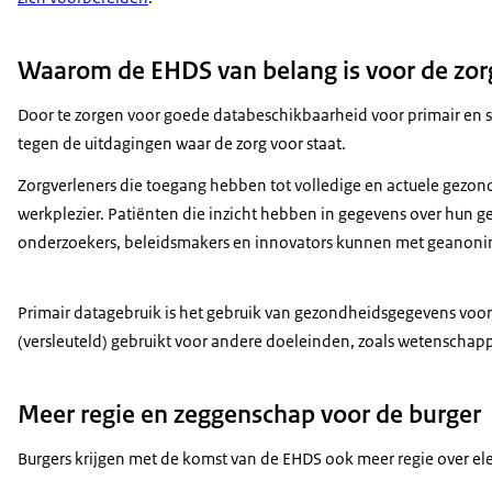
van elektronische gezondheidsgegevens.
Download
Het doel is het verbeteren van de
Waarom de EHDS van belang is voor de zo
kwaliteit van de gezondheidszorg.
Audiobeschrijving
Door te zorgen voor goede databeschikbaarheid voor primair en 
Dat heeft voordelen voor de hele maatschappij.
mp3
2 MB
tegen de uitdagingen waar de zorg voor staat.
Burgers krijgen meer controle over gezondheidsgegevens
Download
die zorgverleners over hen vastleggen.
Zorgverleners die toegang hebben tot volledige en actuele gezon
Zorgverleners hebben dan minder administratie...
werkplezier. Patiënten die inzicht hebben in gegevens over hun 
en onderzoekers, innovators en beleidsmakers
onderzoekers, beleidsmakers en innovators kunnen met geanonim
kunnen makkelijker en veiliger onderzoek doen.
Dat sluit aan bij het beleid in Nederland.
Primair datagebruik is het gebruik van gezondheidsgegevens voor
(versleuteld) gebruikt voor andere doeleinden, zoals wetenschapp
Zorgverleners die jou behandelen,
kunnen makkelijker gegevens bekijken
die andere zorgverleners over jou hebben.
Meer regie en zeggenschap voor de burger
Onderzoeken hoeven bijvoorbeeld niet dubbel.
Burgers krijgen met de komst van de EHDS ook meer regie over el
Zo kunnen zorgverleners je sneller en beter helpen...