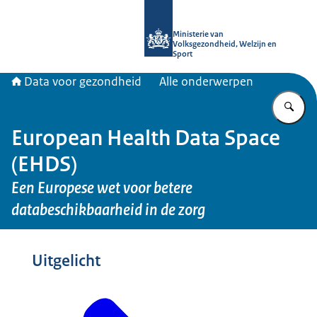
Naar de homepage van Data voor ge
Ministerie van
Volksgezondheid, Welzijn en
Sport
Data voor gezondheid
Alle onderwerpen
Vu
European Health Data Space
(EHDS)
Een Europese wet voor betere
databeschikbaarheid in de zorg
Beeld: © Rijksoverheid
Uitgelicht