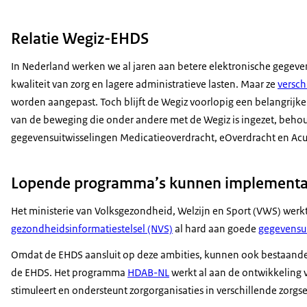
kan zo sneller, makkelijker en veiliger.
Er zijn ook regels.
Relatie Wegiz-EHDS
Alle elektronische patiëntendossiers waar
In Nederland werken we al jaren aan betere elektronische gegeve
zorgverleners gezondheidsgegevens opslaan,
kwaliteit van zorg en lagere administratieve lasten. Maar ze
versch
moeten aan dezelfde eisen voldoen.
worden aangepast. Toch blijft de Wegiz voorlopig een belangrijk
Zo kunnen de gegevens goed bekeken worden
van de beweging die onder andere met de Wegiz is ingezet, beh
door zorgverleners en onderzoekers.
gegevensuitwisselingen Medicatieoverdracht, eOverdracht en Acu
Alle gegevens blijven dus veilig bij de
bron, waar de zorgverleners ze opslaan.
Lopende programma’s kunnen implementa
Wil je meepraten, meedenken, meedoen
of wil je meer weten over de EHDS?
Het ministerie van Volksgezondheid, Welzijn en Sport (VWS) werkt 
gezondheidsinformatiestelsel (NVS)
al hard aan goede
gegevensui
Ga naar de
website
Omdat de EHDS aansluit op deze ambities, kunnen ook bestaande
de EHDS. Het programma
HDAB-NL
werkt al aan de ontwikkeling v
stimuleert en ondersteunt zorgorganisaties in verschillende zorgs