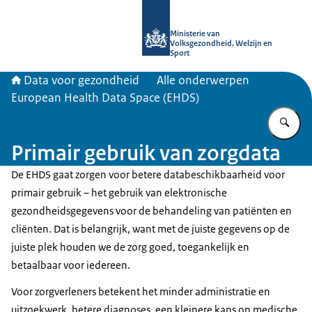
Naar de homepage van Data voor ge
Ministerie van
Volksgezondheid, Welzijn en
Sport
Data voor gezondheid
Alle onderwerpen
European Health Data Space (EHDS)
Vu
Primair gebruik van zorgdata
De EHDS gaat zorgen voor betere databeschikbaarheid voor
primair gebruik – het gebruik van elektronische
gezondheidsgegevens voor de behandeling van patiënten en
cliënten. Dat is belangrijk, want met de juiste gegevens op de
juiste plek houden we de zorg goed, toegankelijk en
betaalbaar voor iedereen.
Voor zorgverleners betekent het minder administratie en
uitzoekwerk, betere diagnoses, een kleinere kans op medische