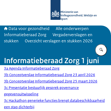
Naar de homepage van Data voor ge
Ministerie van
Volksgezondheid, Welzijn en
Sport
Data voor gezondheid
Alle onderwerpen
Informatieberaad Zorg
Vergaderverslagen en
stukken
Overzicht verslagen en stukken 2026
Vu
Informatieberaad Zorg 1 juni
3a Agenda Informatieberaad Zorg
3b Conceptverslag Informatieberaad Zorg 23 april 2026
3b Conceptverslag Informatieberaad Zorg 25 maart 2026
3c Presentatie bestuurlijk gesprek governance
gegevensuitwisseling
3c Hackathon generieke functies brengt databeschikbaarheid
een stap dichterbij