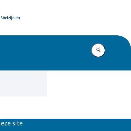
zondheid
 Welzijn en
Vul in wat u z
eze site