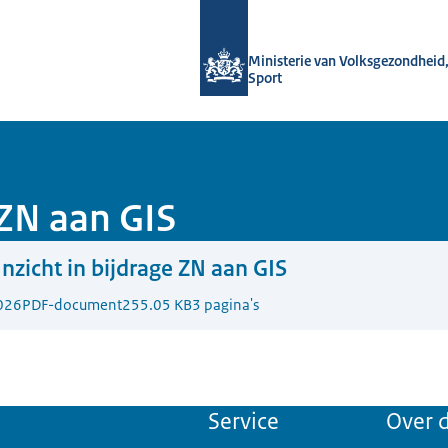
Naar de homepage van Data voor ge
Ministerie van Volksgezondheid,
Sport
 ZN aan GIS
Inzicht in bijdrage ZN aan GIS
026
PDF-document
255.05 KB
3 pagina's
Service
Over d