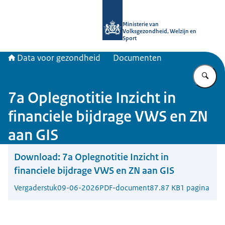
Naar de homepage van Data voor ge
Ministerie van
Volksgezondheid, Welzijn en
Sport
Data voor gezondheid
Documenten
Vu
7a Oplegnotitie Inzicht in
financiele bijdrage VWS en ZN
aan GIS
Download:
7a Oplegnotitie Inzicht in
financiele bijdrage VWS en ZN aan GIS
Vergaderstuk
09-06-2026
PDF-document
87.87 KB
1 pagina