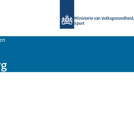
Naar de homepage van Data voor ge
Ministerie van Volksgezondheid,
Sport
en
rg