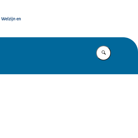
zondheid
 Welzijn en
Vul in wat u z