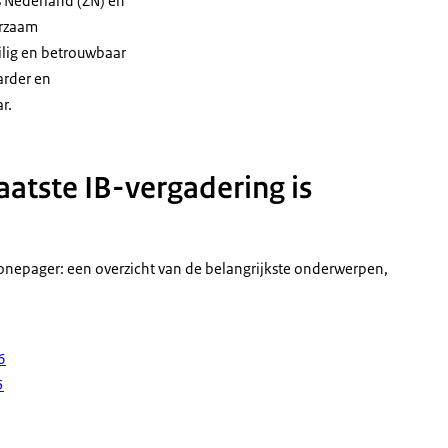
s Nederland (ZN) en
urzaam
ilig en betrouwbaar
arder en
r.
aatste IB-vergadering is
nepager: een overzicht van de belangrijkste onderwerpen,
6
5