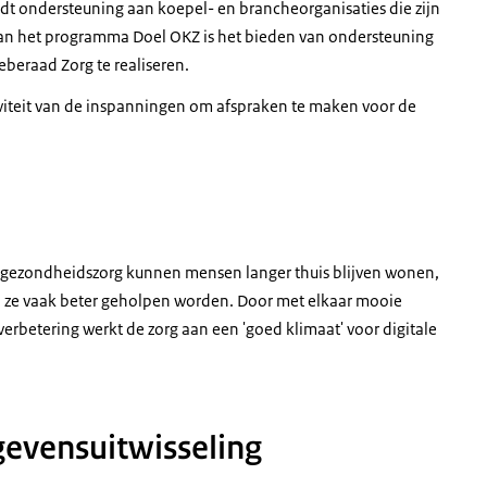
dt ondersteuning aan koepel- en brancheorganisaties die zijn
cht contact met de patiënt. Met koude technologie voor
van het programma Doel OKZ is het bieden van ondersteuning
end ecosysteem voor digitale zorg, dat bestaat uit een
beraad Zorg te realiseren.
klimaat verbeteren we door mensen meer bewust te
iviteit van de inspanningen om afspraken te maken voor de
 en kansrijke initiatieven verder te brengen. De
af te spreken voor informatie-uitwisseling. Daaraan
verheid en vele zorgpartijen samen, zodat zorginformatie
p de juiste plek. Het geheel van een vruchtbare bodem
ede klimaat voor kennisdeling en innovatie levert een
an groeien en onderdeel wordt van de reguliere zorg. Het
 gezondheidszorg kunnen mensen langer thuis blijven wonen,
zaam informatiestelsel voor de zorg.
n ze vaak beter geholpen worden. Door met elkaar mooie
erbetering werkt de zorg aan een 'goed klimaat' voor digitale
gevensuitwisseling