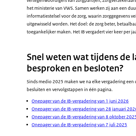
vertegenwoordigers van zorgpartijen, Zorgverzekeraar
het ministerie van VWS. Samen werken zij aan een du
informatiestelsel voor de zorg, waarin zorggegevens ve
uitgewisseld worden. Het doel: de zorg beter, betaalba
toegankelijker maken. Het IB vergadert vier keer per jaa
Snel weten wat tijdens de l
besproken en besloten?
Sinds medio 2025 maken we na elke vergadering een o
besluiten en vervolgstappen in één pagina.
Onepager van de IB-vergadering van 1 juni 2026
Onepager van de IB-vergadering van 28 januari 202
Onepager van de IB-vergadering van 8 oktober 202
Onepager van de IB-vergadering van 7 juli 2025