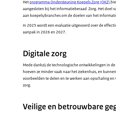
Ondertiteling
Het
programma Ondersteuning Koepels Zorg (OKZ)
bie
ziekenhuis en er blijft meer tijd over voor e
srt
2 KB
aangesloten bij het Informatieberaad Zorg. Het doel 
warme zorg creëren we in Nederland een bloei
aan koepels/branches om de doelen van het Informatie
Download
vruchtbare bodem en een goed klimaat. Het 
In 2025 wordt een evaluatie uitgevoerd over de effect
maken van de mogelijkheden van digitale zorg
aanpak in 2026 en 2027.
vruchtbare bodem maken we door standaarden 
wordt gewerkt in het Informatieberaad. Met o
altijd beschikbaar is op het juiste moment, o
Digitale zorg
waaraan het Informatieberaad werkt en het go
bloeiend ecosysteem op zodat digitale zorg k
Mede dankzij de technologische ontwikkelingen in de
Informatieberaad, samen werken aan een duur
hoeven ze minder vaak naar het ziekenhuis, en kunne
voorbeelden te delen en te werken aan opschaling en v
zorg.
Veilige en betrouwbare ge