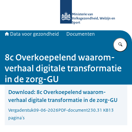
Naar de homepage van Data voor ge
Ministerie van
Volksgezondheid, Welzijn en
Sport
Data voor gezondheid
Documenten
Vu
8c Overkoepelend waarom-
verhaal digitale transformatie
in de zorg-GU
Download:
8c Overkoepelend waarom-
verhaal digitale transformatie in de zorg-GU
Vergaderstuk
09-06-2026
PDF-document
230.31 KB
13
pagina's