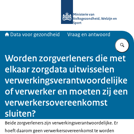
Naar de homepage van Data voor ge
Ministerie van
Volksgezondheid, Welzijn en
Sport
Data voor gezondheid
Vraag en antwoord
Vu
Worden zorgverleners die met
elkaar zorgdata uitwisselen
verwerkingsverantwoordelijke
of verwerker en moeten zij een
verwerkersovereenkomst
sluiten?
Beide zorgverleners zijn verwerkingsverantwoordelijke. Er
hoeft daarom geen verwerkersovereenkomst te worden