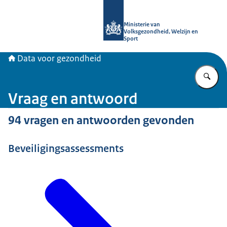
Naar de homepage van Data voor ge
Ministerie van
Volksgezondheid, Welzijn en
Sport
Data voor gezondheid
Vu
Vraag en antwoord
94 vragen en antwoorden gevonden
Beveiligingsassessments