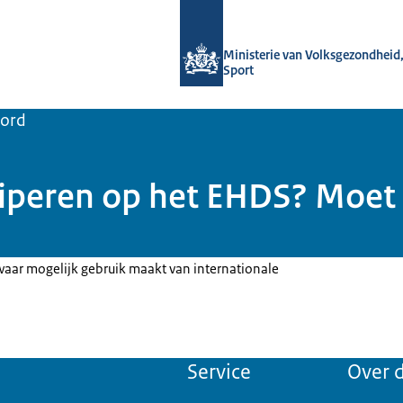
Naar de homepage van Data voor ge
Ministerie van Volksgezondheid,
Sport
oord
ciperen op het EHDS? Moet 
 waar mogelijk gebruik maakt van internationale
Service
Over d