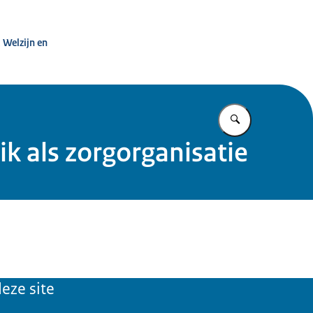
zondheid
 Welzijn en
Vul in wat u z
ik als zorgorganisatie
eze site