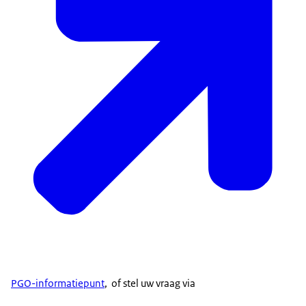
Stichting MedMij
voert in opdracht van VWS hiervoor
de activiteiten op deze
PGO-informatiepunt
, of stel uw vraag via