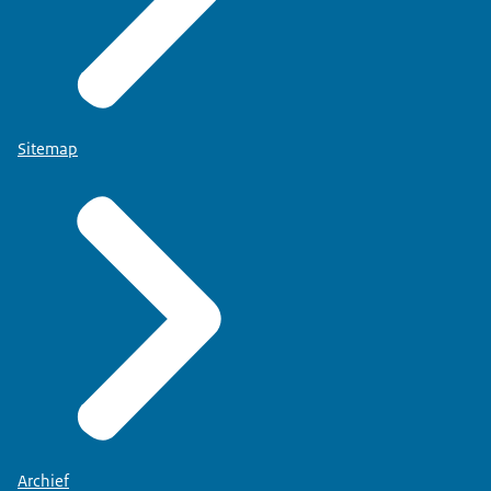
Sitemap
ontwikkelroadmap van stichting MedMij
. Deze
roadmap is opgesteld in samenspraak met het
zorgveld, VWS en Patiëntenfederatie Nederland.
Archief