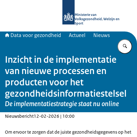
Naar de homepage van Data voor ge
Ministerie van
Volksgezondheid, Welzijn en
Sport
Data voor gezondheid
Actueel
Nieuws
Vu
Inzicht in de implementatie
van nieuwe processen en
producten voor het
gezondheidsinformatiestelsel
De implementatiestrategie staat nu online
Nieuwsbericht
12-02-2026 | 10:00
Om ervoor te zorgen dat de juiste gezondheidsgegevens op het