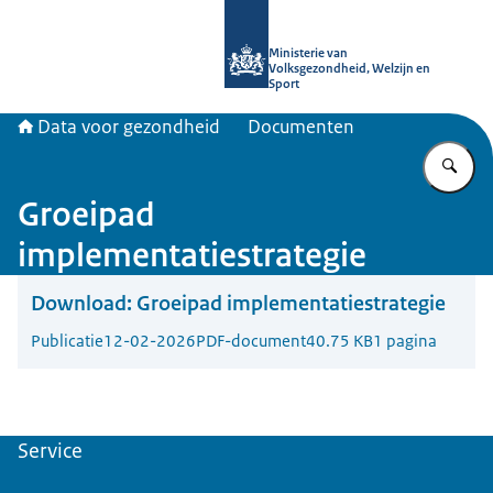
Naar de homepage van Data voor ge
Ministerie van
Volksgezondheid, Welzijn en
Sport
Data voor gezondheid
Documenten
Vu
Groeipad
implementatiestrategie
Download:
Groeipad implementatiestrategie
Publicatie
12-02-2026
PDF-document
40.75 KB
1 pagina
Service