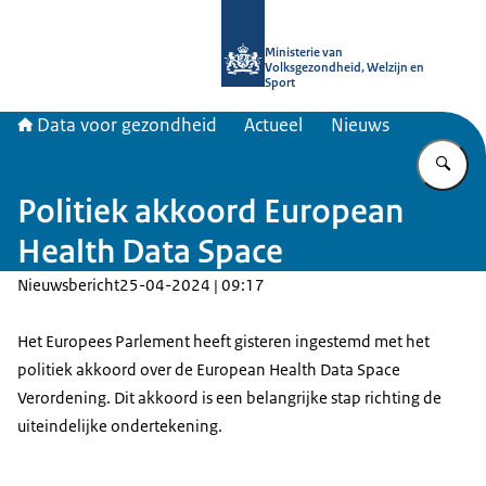
Naar de homepage van Data voor ge
Ministerie van
Volksgezondheid, Welzijn en
Sport
Data voor gezondheid
Actueel
Nieuws
Vu
Politiek akkoord European
Health Data Space
Nieuwsbericht
25-04-2024 | 09:17
Het Europees Parlement heeft gisteren ingestemd met het
politiek akkoord over de European Health Data Space
Verordening. Dit akkoord is een belangrijke stap richting de
uiteindelijke ondertekening.