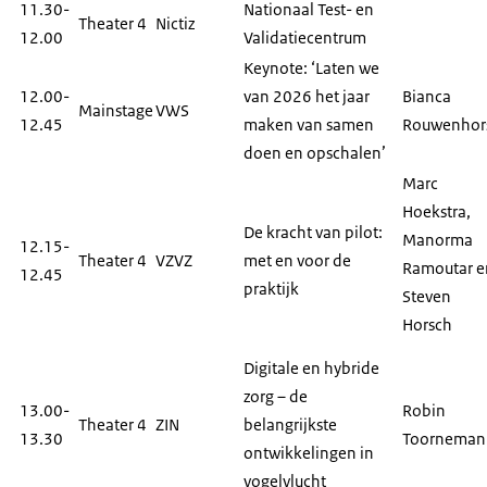
11.30-
Nationaal Test- en
Theater 4
Nictiz
12.00
Validatiecentrum
Keynote: ‘Laten we
12.00-
van 2026 het jaar
Bianca
Mainstage
VWS
12.45
maken van samen
Rouwenhor
doen en opschalen’
Marc
Hoekstra,
De kracht van pilot:
Manorma
12.15-
Theater 4
VZVZ
met en voor de
Ramoutar e
12.45
praktijk
Steven
Horsch
Digitale en hybride
zorg – de
13.00-
Robin
Theater 4
ZIN
belangrijkste
13.30
Toorneman
ontwikkelingen in
vogelvlucht