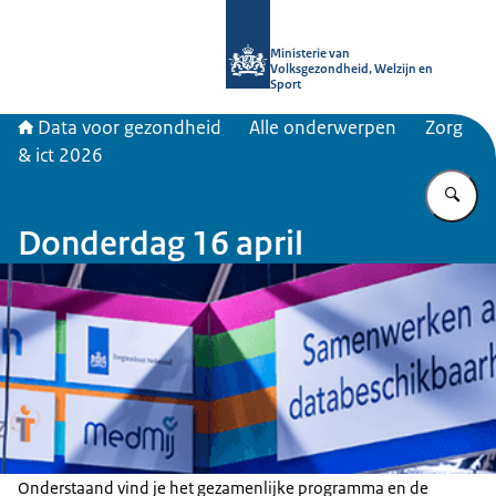
Naar de homepage van Data voor ge
Ministerie van
Volksgezondheid, Welzijn en
Sport
Data voor gezondheid
Alle onderwerpen
Zorg
& ict 2026
Vu
Donderdag 16 april
Onderstaand vind je het gezamenlijke programma en de