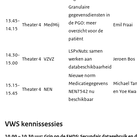
Granulaire
gegevensdiensten in
13.45-
de PGO: meer
Theater 4
MedMij
Emil Fraai
14.15
overzicht voor de
patiënt
LSPxNuts: samen
14.30-
Theater 4
VZVZ
werken aan
Jeroen Bos
15.00
databeschikbaarheid
Nieuwe norm
Medicatiegegevens
Michael Ta
15.15-
Theater 4
NEN
NEN7542 nu
en Yoe Kwa
15.45
beschikbaar
VWS kennissessies
10.00 – 10.30 uur: Grip op de EHDS: Secundair datagebruik en 