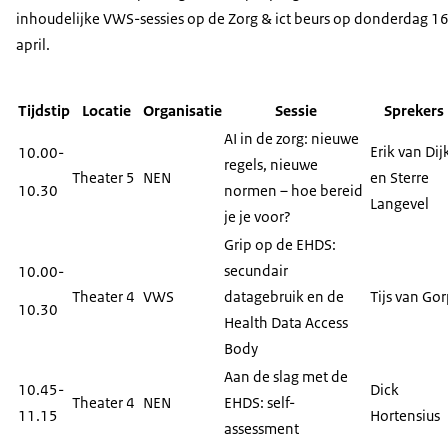
inhoudelijke VWS-sessies op de Zorg & ict beurs op donderdag 1
april.
Tijdstip
Locatie
Organisatie
Sessie
Sprekers
AI in de zorg: nieuwe
Erik van Dij
10.00-
regels, nieuwe
Theater 5
NEN
en Sterre
10.30
normen – hoe bereid
Langevel
je je voor?
Grip op de EHDS:
secundair
10.00-
Theater 4
VWS
datagebruik en de
Tijs van Go
10.30
Health Data Access
Body
Aan de slag met de
10.45-
Dick
Theater 4
NEN
EHDS: self-
11.15
Hortensius
assessment