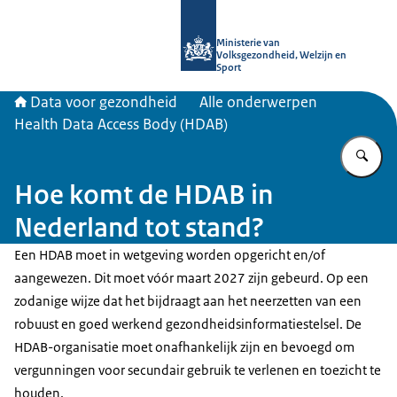
Naar de homepage van Data voor ge
Ministerie van
Volksgezondheid, Welzijn en
Sport
Data voor gezondheid
Alle onderwerpen
Health Data Access Body (HDAB)
Vu
Hoe komt de HDAB in
Nederland tot stand?
Een HDAB moet in wetgeving worden opgericht en/of
aangewezen. Dit moet vóór maart 2027 zijn gebeurd. Op een
zodanige wijze dat het bijdraagt aan het neerzetten van een
robuust en goed werkend gezondheidsinformatiestelsel. De
HDAB-organisatie moet onafhankelijk zijn en bevoegd om
vergunningen voor secundair gebruik te verlenen en toezicht te
houden.