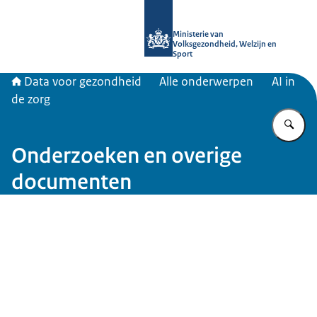
Naar de homepage van Data voor ge
Ministerie van
Volksgezondheid, Welzijn en
Sport
Data voor gezondheid
Alle onderwerpen
AI in
de zorg
Vu
Onderzoeken en overige
documenten