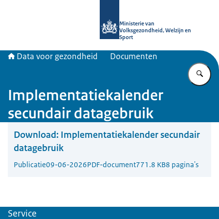
Naar de homepage van Data voor ge
Ministerie van
Volksgezondheid, Welzijn en
Sport
Data voor gezondheid
Documenten
Vu
Implementatiekalender
secundair datagebruik
Download:
Implementatiekalender secundair
datagebruik
Publicatie
09-06-2026
PDF-document
771.8 KB
8 pagina's
Service