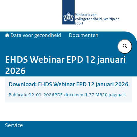
Naar de homepage van Data voor ge
Ministerie van
Volksgezondheid, Welzijn en
Sport
Data voor gezondheid
Documenten
Vu
EHDS Webinar EPD 12 januari
2026
Download:
EHDS Webinar EPD 12 januari 2026
Publicatie
12-01-2026
PDF-document
1.77 MB
20 pagina's
Service