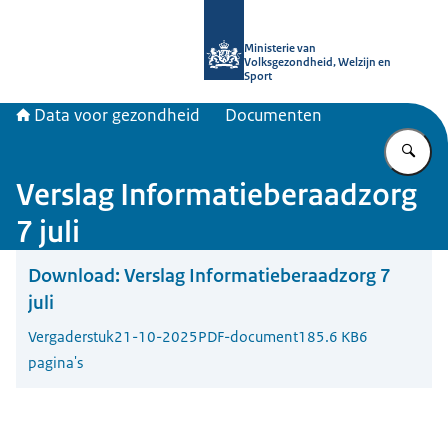
Naar de homepage van Data voor ge
Ministerie van
Volksgezondheid, Welzijn en
Sport
Data voor gezondheid
Documenten
Vu
Verslag Informatieberaadzorg
7 juli
Download:
Verslag Informatieberaadzorg 7
juli
Vergaderstuk
21-10-2025
PDF-document
185.6 KB
6
pagina's