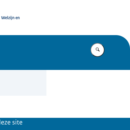
zondheid
 Welzijn en
Vul in wat u z
eze site