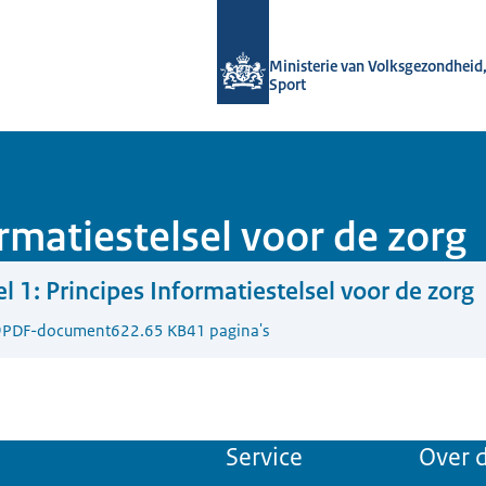
Naar de homepage van Data voor ge
Ministerie van Volksgezondheid,
Sport
ormatiestelsel voor de zorg
l 1: Principes Informatiestelsel voor de zorg
9
PDF-document
622.65 KB
41 pagina's
Service
Over d