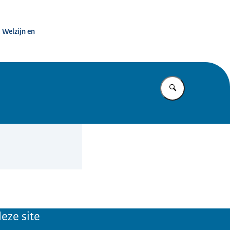
zondheid
 Welzijn en
Vul in wat u z
eze site