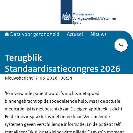
Naar de homepage van Data voor ge
Ministerie van
Volksgezondheid, Welzijn en
Sport
Data voor gezondheid
Actueel
Nieuws
Vu
Terugblik
Standaardisatiecongres 2026
Nieuwsbericht
17-06-2026 | 08:24
‘Een verwarde patiënt wordt ’s nachts met spoed
binnengebracht op de spoedeisende hulp. Maar de actuele
medicatielijst is niet beschikbaar. De eigen apotheek is dicht.
En de huisartspraktijk is niet bereikbaar. Verschillende
systemen geven verschillende informatie. En de patiënt zelf
zegt alleen: “Ik slik dat kleine witte pilletje.” Op zo’n moment