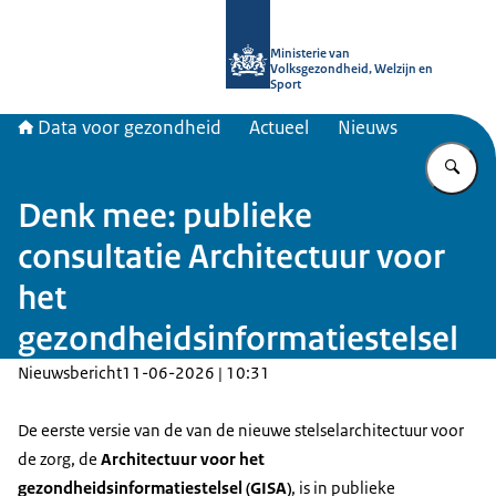
Naar de homepage van Data voor ge
Ministerie van
Volksgezondheid, Welzijn en
Sport
Data voor gezondheid
Actueel
Nieuws
Vu
Denk mee: publieke
consultatie Architectuur voor
het
gezondheidsinformatiestelsel
Nieuwsbericht
11-06-2026 | 10:31
De eerste versie van de van de nieuwe stelselarchitectuur voor
de zorg, de
Architectuur voor het
gezondheidsinformatiestelsel (GISA)
, is in publieke