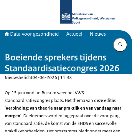
Naar de homepage van Data voor ge
Ministerie van
Volksgezondheid, Welzijn en
Sport
Data voor gezondheid
Actueel
Nieuws
Vu
Boeiende sprekers tijdens
Standaardisatiecongres 2026
Nieuwsbericht
04-06-2026 | 11:38
Op 15 juni vindt in Bussum weer het VWS-
standaardisatiecongres plaats. Het thema van deze editie:
'Verbinding: van theorie naar praktijk en van vandaag naar
morgen'
. Deelnemers worden bijgepraat over de voortgang
van standaardisatie, de komst van de EHDS en succesvolle
praktijkvoorbeelden. Het programma biedt onder meer een