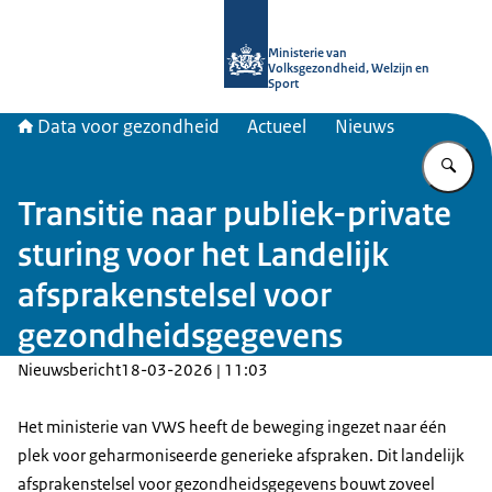
Naar de homepage van Data voor ge
Ministerie van
Volksgezondheid, Welzijn en
Sport
Data voor gezondheid
Actueel
Nieuws
Vu
Transitie naar publiek-private
sturing voor het Landelijk
afsprakenstelsel voor
gezondheidsgegevens
Nieuwsbericht
18-03-2026 | 11:03
Het ministerie van VWS heeft de beweging ingezet naar één
plek voor geharmoniseerde generieke afspraken. Dit landelijk
afsprakenstelsel voor gezondheidsgegevens bouwt zoveel